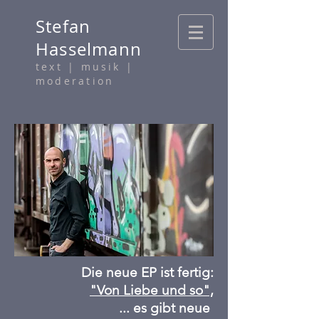
Stefan
Hasselmann
text
| musik |
moderation
Die neue EP ist fertig:
"Von Liebe und so",
... es gibt neue