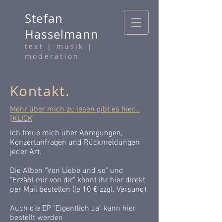
Stefan
Hasselmann
text
| musik |
moderation
Kontakt.
Mehr über mich zu lesen
gibt es hier...
[KLICK]
Ich freue mich über Anregungen,
Konzertanfragen und Rückmeldungen
jeder Art.
Die Alben "Von Liebe und so" und
"Erzähl mir von dir" könnt ihr hier direkt
per Mail bestellen (je 10 € zzgl. Versand).
Auch die EP "Eigentlich Ja" kann hier
bestellt werden