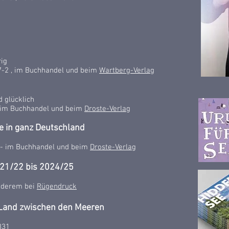
ig
7-2 , im Buchhandel und beim
Wartberg-Verlag
 glücklich
, im Buchhandel und beim
Droste-Verlag
ie in ganz Deutschland
 - im Buchhandel und beim
Droste-Verlag
021/22 bis 2024/25
anderem bei
Rügendruck
 Land zwischen den Meeren
831